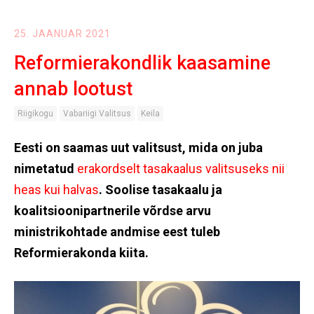
25. JAANUAR 2021
Reformierakondlik kaasamine
annab lootust
Riigikogu
Vabariigi Valitsus
Keila
Eesti on saamas uut valitsust, mida on juba
nimetatud
erakordselt tasakaalus valitsuseks nii
heas kui halvas
. Soolise tasakaalu ja
koalitsioonipartnerile võrdse arvu
ministrikohtade andmise eest tuleb
Reformierakonda kiita.