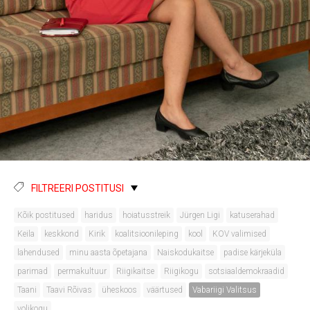
FILTREERI POSTITUSI
Kõik postitused
haridus
hoiatusstreik
Jürgen Ligi
katuserahad
Keila
keskkond
Kirik
koalitsioonileping
kool
KOV valimised
lahendused
minu aasta õpetajana
Naiskodukaitse
padise kärjeküla
parimad
permakultuur
Riigikaitse
Riigikogu
sotsiaaldemokraadid
Taani
Taavi Rõivas
üheskoos
väärtused
Vabariigi Valitsus
volikogu