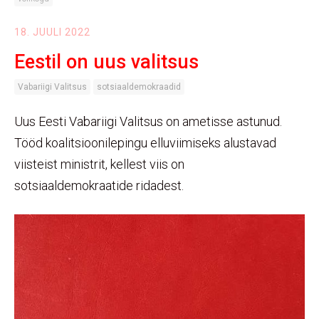
18. JUULI 2022
Eestil on uus valitsus
Vabariigi Valitsus
sotsiaaldemokraadid
Uus Eesti Vabariigi Valitsus on ametisse astunud.
Tööd koalitsioonilepingu elluviimiseks alustavad
viisteist ministrit, kellest viis on
sotsiaaldemokraatide ridadest.