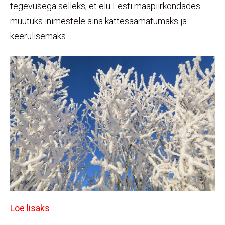
tegevusega selleks, et elu Eesti maapiirkondades
muutuks inimestele aina kättesaamatumaks ja
keerulisemaks.
Loe lisaks