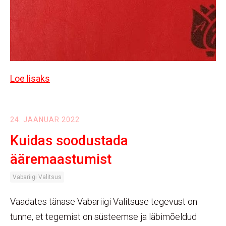
Loe lisaks
24. JAANUAR 2022
Kuidas soodustada
ääremaastumist
Vabariigi Valitsus
Vaadates tänase Vabariigi Valitsuse tegevust on
tunne, et tegemist on süsteemse ja läbimõeldud