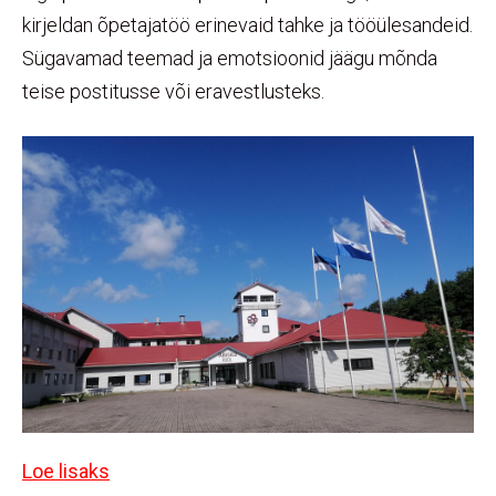
kirjeldan õpetajatöö erinevaid tahke ja tööülesandeid.
Sügavamad teemad ja emotsioonid jäägu mõnda
teise postitusse või eravestlusteks.
Loe lisaks