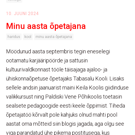
10. JUUNI 2024
Minu aasta õpetajana
haridus
kool
minu aasta õpetajana
Möödunud aasta septembris tegin eneselegi
ootamatu karjääripöörde ja sattusin
kultuurivaldkonnast tööle täisajaga ajaloo- ja
ühiskonnaõpetuse õpetajaks Tabasalu Kooli. Lisaks
sellele andsin jaanuarist maini Keila Koolis giidinduse
valikkursust ning Paldiski Vene Põhikoolis toetasin
sealsete pedagoogide eesti keele õppimist. Tiheda
õpetajatöö kõrvalt pole kahjuks olnud mahti pool
aastat oma mõtteid siin blogis jagada, aga olgu see
viga parandatud ühe pikema postitusega, kus