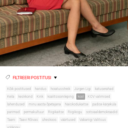
FILTREERI POSTITUSI
Kõik postitused
haridus
hoiatusstreik
Jürgen Ligi
katuserahad
Keila
keskkond
Kirik
koalitsioonileping
kool
KOV valimised
lahendused
minu aasta õpetajana
Naiskodukaitse
padise kärjeküla
parimad
permakultuur
Riigikaitse
Riigikogu
sotsiaaldemokraadid
Taani
Taavi Rõivas
üheskoos
väärtused
Vabariigi Valitsus
volikogu