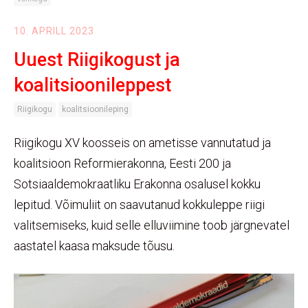
10. APRILL 2023
Uuest Riigikogust ja
koalitsioonileppest
Riigikogu
koalitsioonileping
Riigikogu XV koosseis on ametisse vannutatud ja
koalitsioon Reformierakonna, Eesti 200 ja
Sotsiaaldemokraatliku Erakonna osalusel kokku
lepitud. Võimuliit on saavutanud kokkuleppe riigi
valitsemiseks, kuid selle elluviimine toob järgnevatel
aastatel kaasa maksude tõusu.