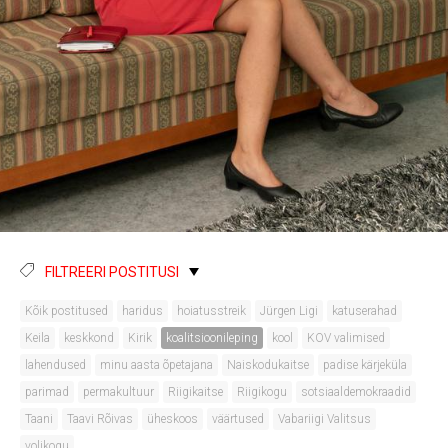
FILTREERI POSTITUSI
Kõik postitused
haridus
hoiatusstreik
Jürgen Ligi
katuserahad
Keila
keskkond
Kirik
koalitsioonileping
kool
KOV valimised
lahendused
minu aasta õpetajana
Naiskodukaitse
padise kärjeküla
parimad
permakultuur
Riigikaitse
Riigikogu
sotsiaaldemokraadid
Taani
Taavi Rõivas
üheskoos
väärtused
Vabariigi Valitsus
volikogu