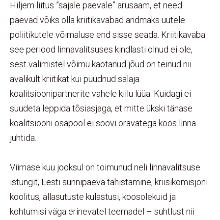
Hiljem liitus ”sajale päevale” arusaam, et need
päevad võiks olla kriitikavabad andmaks uutele
poliitikutele võimaluse end sisse seada. Kriitikavaba
see periood linnavalitsuses kindlasti olnud ei ole,
sest valimistel võimu kaotanud jõud on teinud nii
avalikult kriitikat kui püüdnud salaja
koalitsioonipartnerite vahele kiilu lüüa. Kuidagi ei
suudeta leppida tõsiasjaga, et mitte ükski tänase
koalitsiooni osapool ei soovi oravatega koos linna
juhtida.
Viimase kuu jooksul on toimunud neli linnavalitsuse
istungit, Eesti sünnipäeva tähistamine, kriisikomisjoni
koolitus, allasutuste külastusi, koosolekuid ja
kohtumisi väga erinevatel teemadel – suhtlust nii