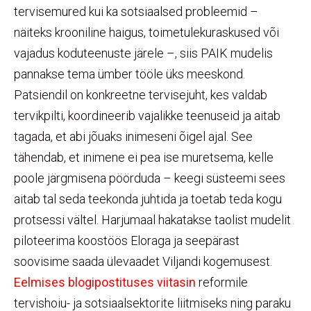
tervisemured kui ka sotsiaalsed probleemid –
näiteks krooniline haigus, toimetulekuraskused või
vajadus koduteenuste järele –, siis PAIK mudelis
pannakse tema ümber tööle üks meeskond.
Patsiendil on konkreetne tervisejuht, kes valdab
tervikpilti, koordineerib vajalikke teenuseid ja aitab
tagada, et abi jõuaks inimeseni õigel ajal. See
tähendab, et inimene ei pea ise muretsema, kelle
poole järgmisena pöörduda – keegi süsteemi sees
aitab tal seda teekonda juhtida ja toetab teda kogu
protsessi vältel. Harjumaal hakatakse taolist mudelit
piloteerima koostöös Eloraga ja seepärast
soovisime saada ülevaadet Viljandi kogemusest.
Eelmises blogipostituses viitasin
reformile
tervishoiu- ja sotsiaalsektorite liitmiseks ning paraku