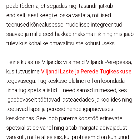
peab tõdema, et segadus riigi tasandil jätkub
endiselt, sest keegi ei oska vastata, millised
teenused kõnealusesse mudelisse integreeritud
saavad ja mille eest hakkab maksma riik ning mis jääb
tulevikus kohalike omavalitsuste kohustuseks.
Teine külastus Viljandis viis meid Viljandi Perepessa,
kus tutvusime
Viljandi Laste ja Perede Tugikeskuse
tegevusega. Tugikeskuse oluline roll on koondada
linna tugispetsialistid – need samad inimesed, kes
igapäevaselt töötavad lasteaedades ja koolides ning
toetavad lapsi ja peresid nende igapäevases
keskkonnas. See loob parema koostöö erinevate
spetsialistide vahel ning aitab märgata abivajadust
varakult, mitte alles siis, kui probleemid on kuhjunud.