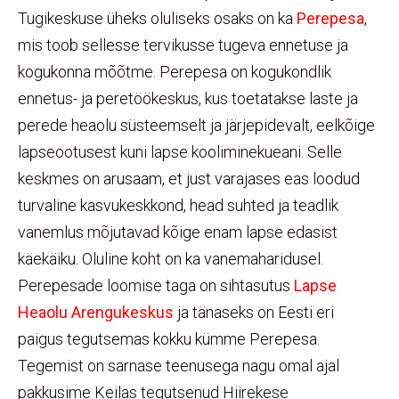
Tugikeskuse üheks oluliseks osaks on ka
Perepesa
,
mis toob sellesse tervikusse tugeva ennetuse ja
kogukonna mõõtme. Perepesa on kogukondlik
ennetus- ja peretöökeskus, kus toetatakse laste ja
perede heaolu süsteemselt ja järjepidevalt, eelkõige
lapseootusest kuni lapse kooliminekueani. Selle
keskmes on arusaam, et just varajases eas loodud
turvaline kasvukeskkond, head suhted ja teadlik
vanemlus mõjutavad kõige enam lapse edasist
käekäiku. Oluline koht on ka vanemaharidusel.
Perepesade loomise taga on sihtasutus
Lapse
Heaolu Arengukeskus
ja tänaseks on Eesti eri
paigus tegutsemas kokku kümme Perepesa.
Tegemist on sarnase teenusega nagu omal ajal
pakkusime Keilas tegutsenud Hiirekese