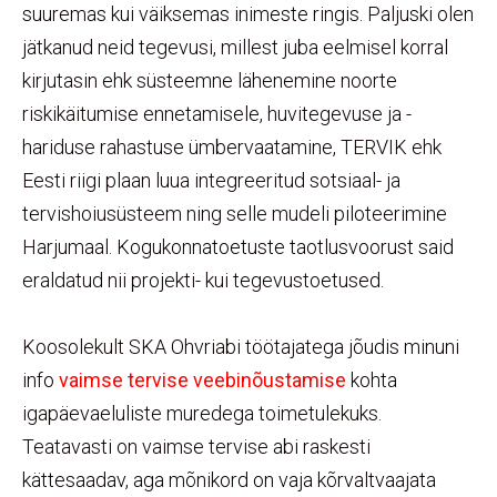
suuremas kui väiksemas inimeste ringis. Paljuski olen
jätkanud neid tegevusi, millest juba eelmisel korral
kirjutasin ehk süsteemne lähenemine noorte
riskikäitumise ennetamisele, huvitegevuse ja -
hariduse rahastuse ümbervaatamine, TERVIK ehk
Eesti riigi plaan luua integreeritud sotsiaal- ja
tervishoiusüsteem ning selle mudeli piloteerimine
Harjumaal. Kogukonnatoetuste taotlusvoorust said
eraldatud nii projekti- kui tegevustoetused.
Koosolekult SKA Ohvriabi töötajatega jõudis minuni
info
vaimse tervise veebinõustamise
kohta
igapäevaeluliste muredega toimetulekuks.
Teatavasti on vaimse tervise abi raskesti
kättesaadav, aga mõnikord on vaja kõrvaltvaajata