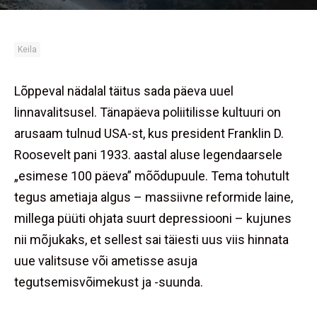
Keila
Lõppeval nädalal täitus sada päeva uuel
linnavalitsusel. Tänapäeva poliitilisse kultuuri on
arusaam tulnud USA-st, kus president Franklin D.
Roosevelt pani 1933. aastal aluse legendaarsele
„esimese 100 päeva” mõõdupuule. Tema tohutult
tegus ametiaja algus – massiivne reformide laine,
millega püüti ohjata suurt depressiooni – kujunes
nii mõjukaks, et sellest sai täiesti uus viis hinnata
uue valitsuse või ametisse asuja
tegutsemisvõimekust ja -suunda.