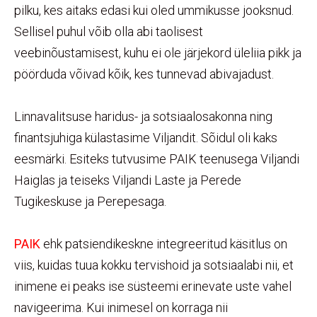
pilku, kes aitaks edasi kui oled ummikusse jooksnud.
Sellisel puhul võib olla abi taolisest
veebinõustamisest, kuhu ei ole järjekord üleliia pikk ja
pöörduda võivad kõik, kes tunnevad abivajadust.
Linnavalitsuse haridus- ja sotsiaalosakonna ning
finantsjuhiga külastasime Viljandit. Sõidul oli kaks
eesmärki. Esiteks tutvusime PAIK teenusega Viljandi
Haiglas ja teiseks Viljandi Laste ja Perede
Tugikeskuse ja Perepesaga.
PAIK
ehk patsiendikeskne integreeritud käsitlus on
viis, kuidas tuua kokku tervishoid ja sotsiaalabi nii, et
inimene ei peaks ise süsteemi erinevate uste vahel
navigeerima. Kui inimesel on korraga nii