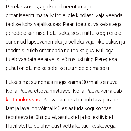
Perekeskuses, aga koordineerituma ja
organiseeritumana. Mind ei ole kindlasti vaja veenda
taolise koha vajalikkuses. Pean toetust väikelastega
peredele äärmiselt oluliseks, sest mitte keegi ei ole
sündinud lapsevanemaks ja selleks vajalikke oskusi ja
teadmisi tuleb omandada nö töö käigus. Küll aga
tuleb vaadata eelarvelisi võimalusi ning Perepesa
puhul on oluline ka sobilike ruumide olemasolu.
Lükkasime suuremas ringis käima 30.mail toimuva
Keila Päeva ettevalmistused. Keila Päeva korraldab
kultuurikeskus.
Päeva raames toimub tavapärane
laat ja laval on võimalik üles astuda kogukonnas
tegutsevatel ühingutel, asutustel ja kollektiividel.
Huvilistel tuleb ühendust võtta kultuurikeskusega.