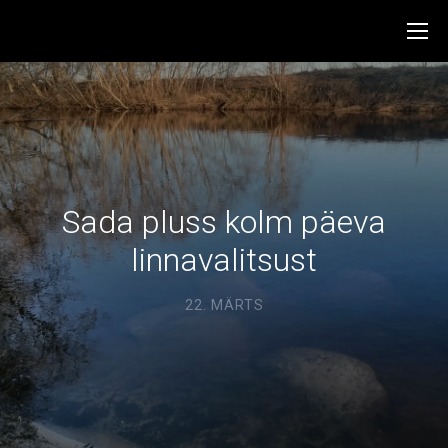
Sada pluss kolm päeva
linnavalitsust
22. MÄRTS