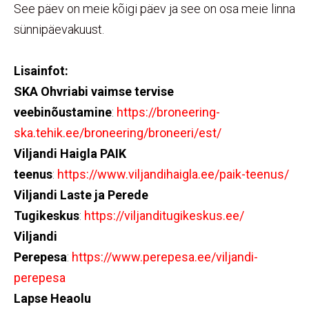
See päev on meie kõigi päev ja see on osa meie linna
sünnipäevakuust.
Lisainfot:
SKA Ohvriabi vaimse tervise
veebinõustamine
:
https://broneering-
ska.tehik.ee/broneering/broneeri/est/
Viljandi Haigla PAIK
teenus
:
https://www.viljandihaigla.ee/paik-teenus/
Viljandi Laste ja Perede
Tugikeskus
:
https://viljanditugikeskus.ee/
Viljandi
Perepesa
:
https://www.perepesa.ee/viljandi-
perepesa
Lapse Heaolu